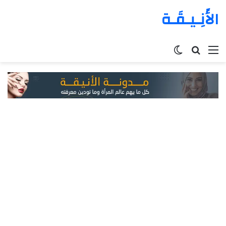
الأَنِـيـقَـة
القائمة
بحث
الوضع
عن
المظلم