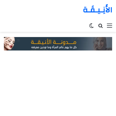
الأَنِـيـقَـة
القائمة
بحث
الوضع
عن
المظلم