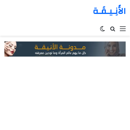
الأَنِـيـقَـة
القائمة
بحث
الوضع
عن
المظلم