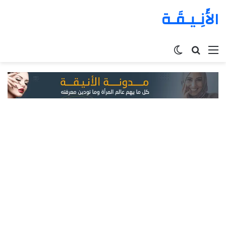
الأَنِـيـقَـة
القائمة
بحث
الوضع
عن
المظلم