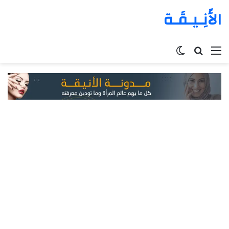
الأَنِـيـقَـة
القائمة
بحث
الوضع
عن
المظلم