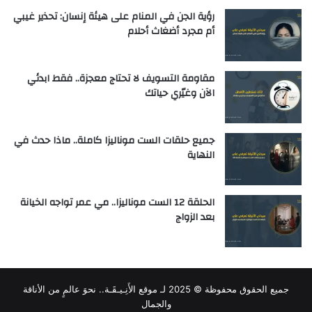
رؤية الجن في المنام على هيئة إنسان: تحذير غيبي
أم مجرد أضغاث أحلام
مقاومة التسويف لا تحتاج معجزة.. فقط ابدئي
الآن وغيّري حياتك
جميع حلقات الست موناليزا كاملة.. ماذا حدث في
النهاية
الحلقة 12 الست موناليزا.. مي عمر تواجه الخيانة
بعد الزواج
جميع الحقوق محفوظة © 2025 لـ
موقع الأَنِـيـقَـة.. نحوَ عالمٍ من الأناقة
والجمال