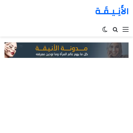
الأَنِـيـقَـة
القائمة
بحث
الوضع
عن
المظلم