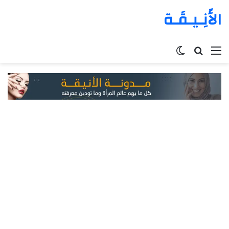
الأَنِـيـقَـة
القائمة
بحث
الوضع
عن
المظلم