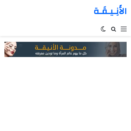
الأَنِـيـقَـة
القائمة
بحث
الوضع
عن
المظلم