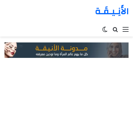
الأَنِـيـقَـة
القائمة
بحث
الوضع
عن
المظلم