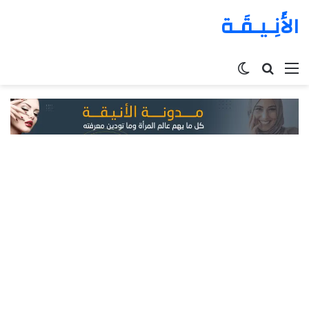
الأَنِـيـقَـة
القائمة
بحث
الوضع
عن
المظلم