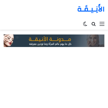
الأَنِـيـقَـة
القائمة
بحث
الوضع
عن
المظلم