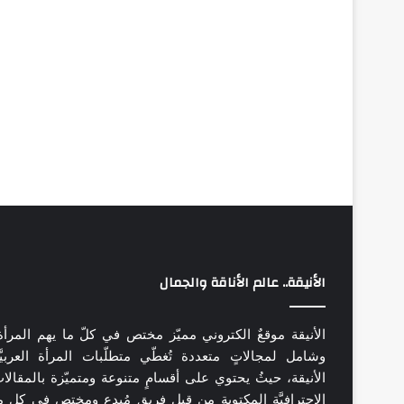
الأنيقة.. عالم الأناقة والجمال
الأنيقة موقعٌ الكتروني مميّز مختص في كلّ ما يهم المرأة
وشامل لمجالاتٍ متعددة تُغطّي متطلّبات المرأة العربيَّ
الأنيقة، حيثُ يحتوي على أقسامٍ متنوعة ومتميّزة بالمقالا
الاحترافيَّة المكتوبة من قِبل فريقٍ مُبدع ومختص في كل م