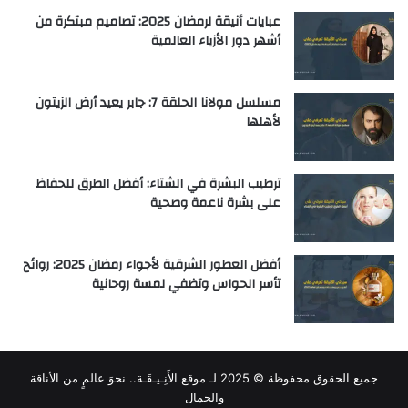
عبايات أنيقة لرمضان 2025: تصاميم مبتكرة من
أشهر دور الأزياء العالمية
مسلسل مولانا الحلقة 7: جابر يعيد أرض الزيتون
لأهلها
ترطيب البشرة في الشتاء: أفضل الطرق للحفاظ
على بشرة ناعمة وصحية
أفضل العطور الشرقية لأجواء رمضان 2025: روائح
تأسر الحواس وتضفي لمسة روحانية
جميع الحقوق محفوظة © 2025 لـ
موقع الأَنِـيـقَـة.. نحوَ عالمٍ من الأناقة
والجمال