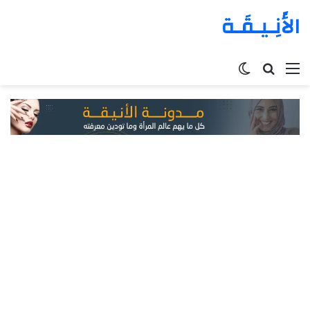
الأَنِـيـقَـة
القائمة
بحث
الوضع
عن
المظلم