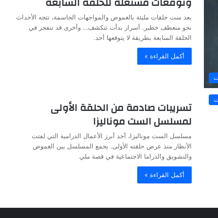
وتوقعات مشتعلة للحلقة السابعة
بعد ست حلقات مليئة بالغموض والمواجهات الحاسمة، تتجه الأحداث
نحو منعطف خطير. أسرار بدأت تتكشف… وأخرى قد تنفجر في
الحلقة السابعة بطريقة لا يتوقعها أحد.
أكمل القراءة »
ت
ت
تسريبات صادمة من الحلقة الأولى
لمسلسل الست موناليزا
مسلسل الست موناليزا، أحد أبرز الأعمال الدرامية التي لفتت
الأنظار منذ عرض حلقته الأولى. يجمع المسلسل بين الغموض
والتشويق والدراما الاجتماعية في قصة ملي
أكمل القراءة »