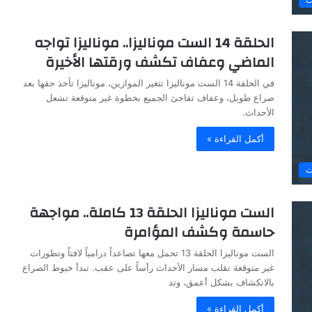
الحلقة 14 الست موناليزا.. موناليزا تواجه
الماضي وعفاف تكشف ورقتها الأخيرة
في الحلقة 14 الست موناليزا تتغير الموازين، موناليزا تأخذ حقها بعد
صراع طويل، وعفاف تفاجئ الجميع بخطوة غير متوقعة تشعل
الأحداث.
أكمل القراءة »
ت
الست موناليزا الحلقة 13 كاملة.. مواجهة
حاسمة وكشف المؤامرة
الست موناليزا الحلقة 13 تحمل معها تصاعداً درامياً لافتاً وتطورات
غير متوقعة تقلب مسار الأحداث رأساً على عقب. تبدأ خيوط الصراع
بالانكشاف بشكل أعمق، وتد
أكمل القراءة »