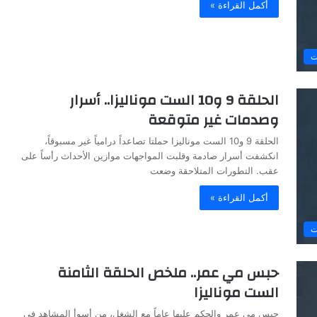
أكمل القراءة »
ت
الحلقة 9 و10 الست موناليزا.. أسرار
وصدمات غير متوقعة
الحلقة 9 و10 الست موناليزا حملتا تصاعداً درامياً غير مسبوقاً،
انكشفت أسرار صادمة وقلبت المواجهات موازين الأحداث رأساً على
عقب. التطورات المتلاحقة وضعت
أكمل القراءة »
ت
حبس مي عمر.. ملخص الحلقة الثامنة
الست موناليزا
حبس مي عمر والحكم عليها عاماً مع الشغل، من أسوأ المشاهد في