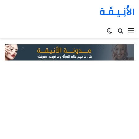
الأَنِـيـقَـة
القائمة
بحث
الوضع
عن
المظلم