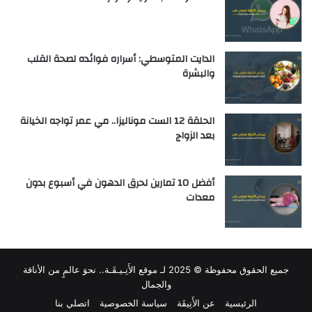
الدايت المتوسطي: أسراره فوائده لصحة القلب
والبشرة
الحلقة 12 الست موناليزا.. مي عمر تواجه الخيانة
بعد الزواج
أفضل 10 تمارين لحرق الدهون في أسبوع بدون
معدات
جميع الحقوق محفوظة © 2025 لـ
موقع الأَنِـيـقَـة.. نحوَ عالمٍ من الأناقة
والجمال
الرئيسية
عن الأَنِيقَة
سياسة الخصوصية
اتصلي بنا