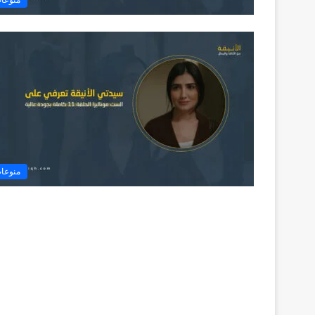
منوعا