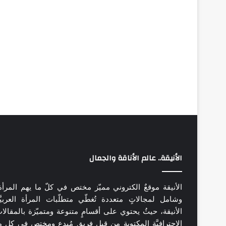
الأنيقة.. عالم الأناقة والجمال
الأنيقة موقعٌ الكتروني مميّز مختص في كلّ ما يهم المرأة
وشامل لمجالاتٍ متعددة تُغطّي متطلّبات المرأة العربيَّ
الأنيقة، حيثُ يحتوي على أقسامٍ متنوعة ومتميّزة بالمقالا
الاحترافيَّة المكتوبة من قِبل فريقٍ مُبدع ومختص في كل م