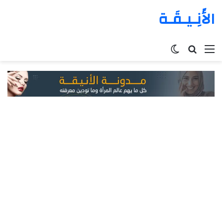
الأَنِـيـقَـة
القائمة
بحث
الوضع
عن
المظلم