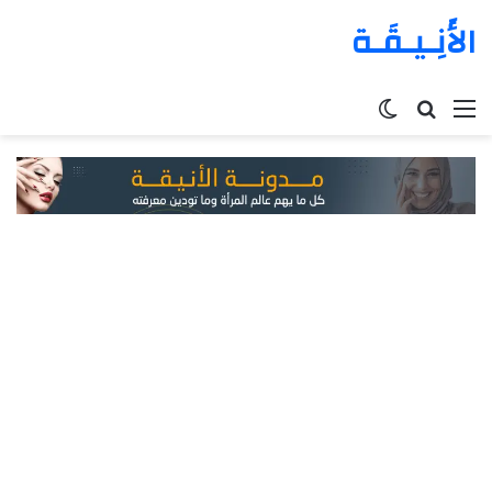
الأَنِـيـقَـة
القائمة
بحث
الوضع
عن
المظلم