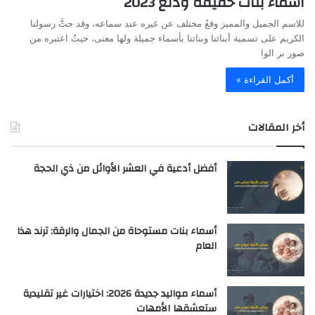
اسماء بنات خفيفة ودلع 2023
للاسم الجميل والمميز وقعٌ مختلف عن غيره عند سماعه، وقد حثَّ رسولنا
الكريم على تسمية أبنائنا وبناتنا بأسماء جميلة ولها معنى، حيثُ اعتبره من
صور بر الوا
أكمل القراءة »
أخر المقالات
أفضل أدعية في العشر الأوائل من ذي الحجة
أسماء بنات مستوحاة من الجمال والرقة: ترند هذا
العام
أسماء مواليد جديدة 2026: اختيارات غير تقليدية
ستعشقها الأمهات