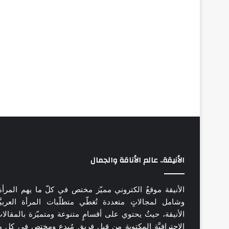
الأنيقة.. عالم الأناقة والجمال
الأنيقة موقعٌ الكتروني مميّز مختص في كلّ ما يهم المرأة
وشامل لمجالاتٍ متعددة تُغطّي متطلّبات المرأة العربيَّ
الأنيقة، حيثُ يحتوي على أقسامٍ متنوعة ومتميّزة بالمقالا
الاحترافيَّة المكتوبة من قِبل فريقٍ مُبدع ومختص في كل م