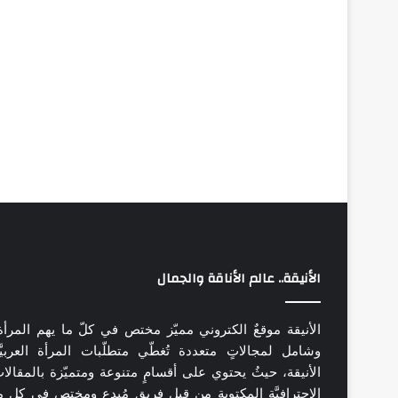
الأنيقة.. عالم الأناقة والجمال
الأنيقة موقعٌ الكتروني مميّز مختص في كلّ ما يهم المرأة
وشامل لمجالاتٍ متعددة تُغطّي متطلّبات المرأة العربيَّ
الأنيقة، حيثُ يحتوي على أقسامٍ متنوعة ومتميّزة بالمقالا
الاحترافيَّة المكتوبة من قِبل فريقٍ مُبدع ومختص في كل م