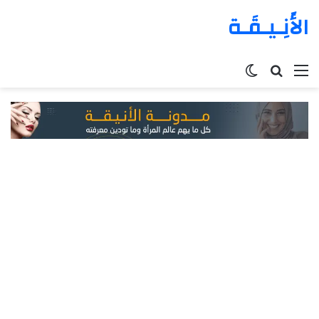
الأَنِـيـقَـة
القائمة
بحث
الوضع
عن
المظلم