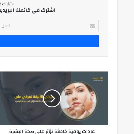
اشتراك في
اشترك في قائمتنا البريدي
أ
د
خ
ل
ب
ر
ي
د
ك
ا
ل
إ
ل
ك
ت
ر
و
ن
عادات يومية خاطئة تؤثر على صحة البشرة