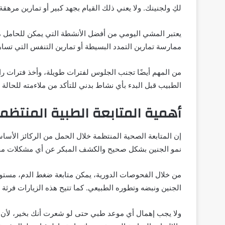
لكِ ولجنينك. ولا يعني ذلك القيام بجهد كبير أو تمارين مر
يعتبر المشي اليومي من أفضل الأنشطة التي يمكن للحامل 
ممارسة تمارين التمدد البسيطة أو تمارين التنفس التي تساه
من المهم أيضًا تجنب الجلوس لفترات طويلة، وأخذ فترات ر
الطبيب قبل البدء بأي نشاط بدني للتأكد من ملاءمته للحالة 
أهمية المتابعة الطبية المنتظ
إن المتابعة الصحية المنتظمة خلال الحمل من الركائز الأ
نمو الجنين بشكل صحيح والكشف المبكر عن أي مشكلات محت
من خلال الفحوصات الدورية، يمكن متابعة ضغط الدم، مستوى 
الجنين ونبضه وتطوره الطبيعي. كما تتيح هذه الزيارات فرثة
ولا يجب إهمال أي موعد طبي حتى لو شعرت أنك بخير، لأن ب