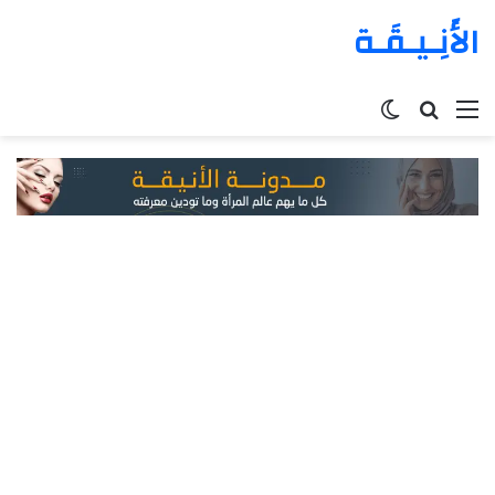
الأَنِـيـقَـة
القائمة
بحث
الوضع
عن
المظلم