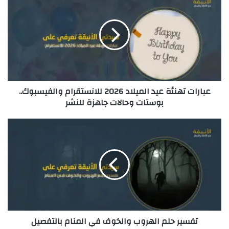
ك
ا
ل
إ
ل
ك
ت
ر
عبارات تهنئة عيد الميلاد 2026 للانستقرام والفيسبوك..
و
بوستات وحالات جاهزة للنشر
ن
ي
تفسير حلم الهروب والخوف في المنام بالتفصيل