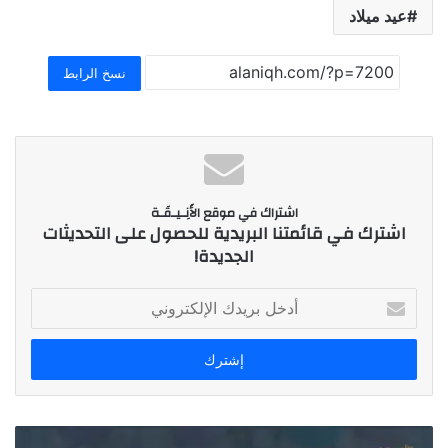
عيد ميلاد
نسخ الرابط
اشتراك في موقع الأَنِـيـقَـة
اشترك في قائمتنا البريدية للحصول على التحديثات
الجديدة!
أ
د
خ
ل
ب
ر
ي
د