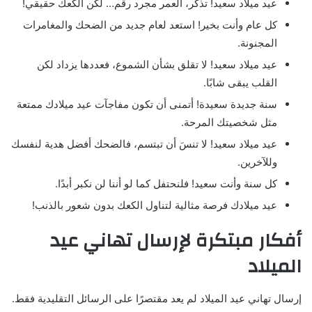
عيد ميلاد سعيد! تذكر، العمر مجرد رقم… لكن الكعك حقيقي!
كل عام وأنت بخير! استعد لعام جديد من الضحك والمغامرات
المجنونة.
عيد ميلاد سعيد! لا تقلق بشأن الشموع، فعددها يزداد لكن
القلب يبقى شابًا.
سنة جديدة سعيدة! أتمنى أن تكون مفاجآت عيد ميلادك ممتعة
مثل شخصيتك المرحة.
عيد ميلاد سعيد! لا تنسَ أن تبتسم، فالضحك أفضل هدية لنفسك
وللآخرين.
كل سنة وأنت سعيد! فلنحتفل كما لو أننا لن نكبر أبدًا.
عيد ميلادك فرصة مثالية لتناول الكعك بدون شعور بالذنب!
أفكار مبتكرة لإرسال تهاني عيد
الميلاد
إرسال تهاني عيد الميلاد لم يعد مقتصرًا على الرسائل التقليدية فقط.