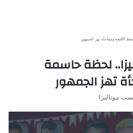
موناليزا.. لحظة حاسمة
ة تهز الجمهور
ت موناليزا