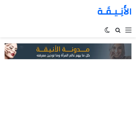
الأَنِـيـقَـة
القائمة
بحث
الوضع
عن
المظلم