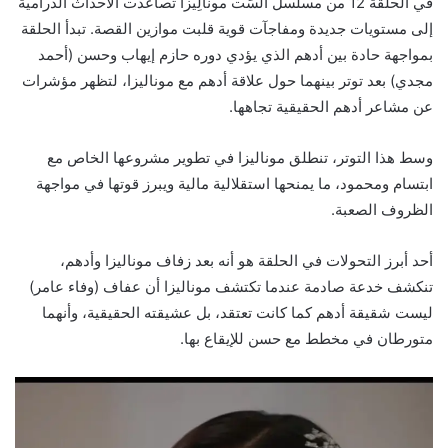
في الحلَقة 12 من مسلسل السِّت مونالِيزا تصاعدت الأحداث الدرامية
إلى مستويات جديدة ومفاجآت قوية قلبت موازين القصة. تبدأ الحلقة
بمواجهة حادة بين أدهم الذي يؤدي دوره حازم إيهاب وحسن (أحمد
مجدي) بعد توتر بينهما حول علاقة أدهم مع موناليزا، لتظهر مؤشرات
عن مشاعر أدهم الحقيقية تجاهها.
وسط هذا التوتر، تنطلق موناليزا في تطوير مشروعها الخاص مع
ابتسام ومحمود، ما يمنحها استقلالية مالية ويبرز قوتها في مواجهة
الظروف الصعبة.
أحد أبرز التحولات في الحلقة هو أنه بعد زفاف موناليزا وأدهم،
تنكشف خدعة صادمة عندما تكتشف موناليزا أن عفاف (وفاء عامر)
ليست شقيقة أدهم كما كانت تعتقد، بل عشيقته الحقيقية، وأنهما
متورطان في مخطط مع حسن للإيقاع بها.