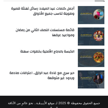
أجمل كلمات عيد الميلاد: رسائل تهنئة قصيرة
وطويلة تناسب جميع الأذواق
قائمة مسلسلات النصف الثاني من رمضان
ومواعيد عرضها
الكبسة بالدجاج الأصلية بخطوات سهلة
حبر سري مع غادة عبد الرازق.. اعترافات صادمة
وردود غير متوقعة
جميع الحقوق محفوظة © 2025 لـ
موقع الأَنِـيـقَـة.. نحوَ عالمٍ من الأناقة
والجمال