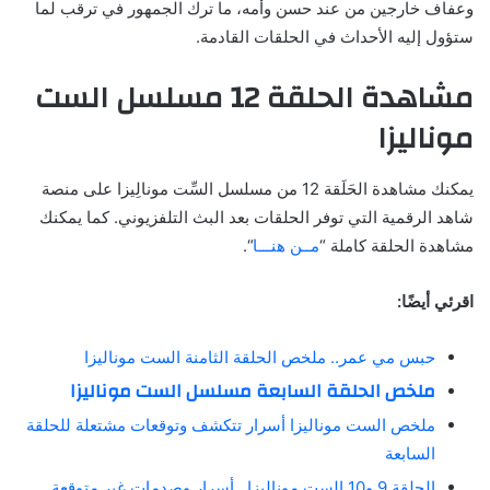
وعفاف خارجين من عند حسن وأمه، ما ترك الجمهور في ترقب لما
ستؤول إليه الأحداث في الحلقات القادمة.
مشاهدة الحلقة 12 مسلسل الست
موناليزا
يمكنك مشاهدة الحَلَقة 12 من مسلسل السِّت مونالِيزا على منصة
شاهد الرقمية التي توفر الحلقات بعد البث التلفزيوني. كما يمكنك
مشاهدة الحلقة كاملة “
مــن هنـــا
“.
اقرئي أيضًا:
حبس مي عمر.. ملخص الحلقة الثامنة الست موناليزا
ملخص الحلقة السابعة مسلسل الست موناليزا
ملخص الست موناليزا أسرار تتكشف وتوقعات مشتعلة للحلقة
السابعة
الحلقة 9 و10 الست موناليزا.. أسرار وصدمات غير متوقعة