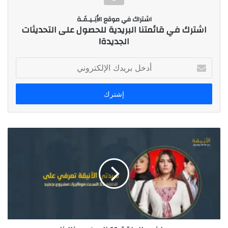
اشتراك في موقع الأَنِـيـقَـة
اشترك في قائمتنا البريدية للحصول على التحديثات
الجديدة!
أ
د
خ
ل
ب
ر
ي
د
ك
ا
ل
إ
ل
ك
ت
ر