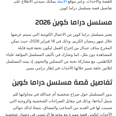
للقصة والأحداث، وعبر موقع
الأنيقة
يمكنك سيدتي الاطلاع على
تفاصيل قصة مسلسل دراما كوين.
مسلسل دراما كوين 2026
يعتبر مسلسل دراما كوين من الاعمال الكويتية التي سيتم عرضها
خلال شهر رمضان الكريم، وذلك في 18 فبراير 2026، حيث تمكن
المخرج مناف عبدال من إخراج العمل ليكون تحفة فنية قابلة
للمشاهدة دون ملل، كما وشارك في تأليف المسلسل المؤلفة علياء
الكاظمي، مع مشاركة نخبة من الممثلين والنجوم، إذ يمتد المسلسل
لثلاثين حلقة تسير خلالها الأحداث في إطار درامي مميز.
تفاصيل قصة مسلسل دراما كوين
يدور المسلسل حول صراح شخصية أم عبدالله في محاولتها للم
شمل أبناءها، وذلك في مقابل الصراحات الشخصية والزوجية التي
تسببت لها في العديد من المتاعب والمشاق، نتيجةً لذلك تتوالى
الأحداث لتكوين قصة مميزة مع محورها الرئيسي في وصول شخصية