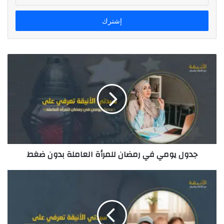
د
خ
ل
ب
ر
ي
د
ك
ا
ل
إ
ل
ك
ت
ر
جدول يومي في رمضان للمرأة العاملة بدون ضغط
و
ن
ي