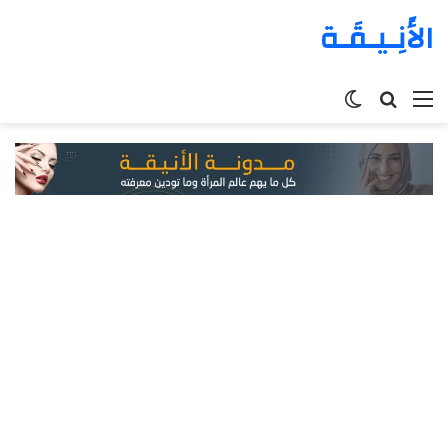
الأَنِـيـقَـة
القائمة
بحث
الوضع
عن
المظلم