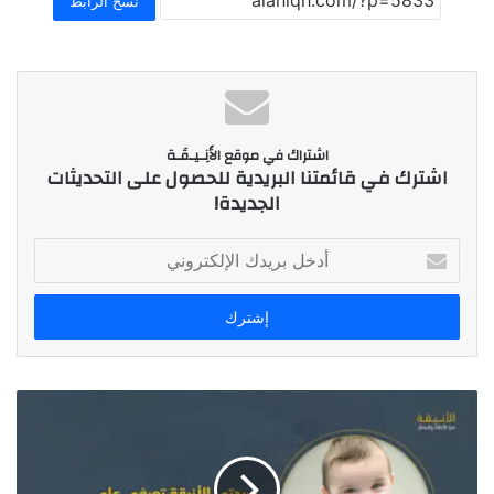
نسخ الرابط
اشتراك في موقع الأَنِـيـقَـة
اشترك في قائمتنا البريدية للحصول على التحديثات
الجديدة!
أ
د
خ
ل
ب
ر
ي
د
ك
ا
ل