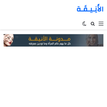
الأَنِـيـقَـة
القائمة
بحث
الوضع
عن
المظلم