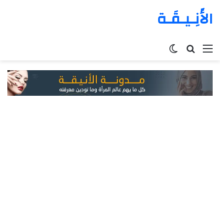
الأَنِـيـقَـة
القائمة
بحث
الوضع
عن
المظلم