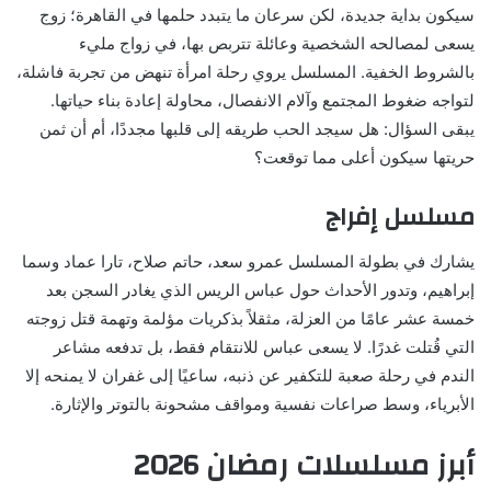
سيكون بداية جديدة، لكن سرعان ما يتبدد حلمها في القاهرة؛ زوج
يسعى لمصالحه الشخصية وعائلة تتربص بها، في زواج مليء
بالشروط الخفية. المسلسل يروي رحلة امرأة تنهض من تجربة فاشلة،
لتواجه ضغوط المجتمع وآلام الانفصال، محاولة إعادة بناء حياتها.
يبقى السؤال: هل سيجد الحب طريقه إلى قلبها مجددًا، أم أن ثمن
حريتها سيكون أعلى مما توقعت؟
مسلسل إفراج
يشارك في بطولة المسلسل عمرو سعد، حاتم صلاح، تارا عماد وسما
إبراهيم، وتدور الأحداث حول عباس الريس الذي يغادر السجن بعد
خمسة عشر عامًا من العزلة، مثقلاً بذكريات مؤلمة وتهمة قتل زوجته
التي قُتلت غدرًا. لا يسعى عباس للانتقام فقط، بل تدفعه مشاعر
الندم في رحلة صعبة للتكفير عن ذنبه، ساعيًا إلى غفران لا يمنحه إلا
الأبرياء، وسط صراعات نفسية ومواقف مشحونة بالتوتر والإثارة.
أبرز مسلسلات رمضان 2026