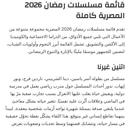
قائمة مسلسلات رمضان 2026
المصرية كاملة
تقدم قائمة مسلسلات رمضان 2026 المصرية مجموعة متنوعة من
الأعمال التي تلبي جميع الأذواق، من الدراما الاجتماعية والكوميديا
إلى الأكشن والتشويق. تشمل القائمة أبرز النجوم وأولويات الشباب،
لتضمن للجمهور موسمًا مليئًا بالإثارة والتنوع الرمضاني.
اتنين غيرنا
مسلسل من بطولة آسر ياسين، دينا الشربيني، ناردين فرج، ونور
إيهاب. تدور أحداث المسلسل حول مدرب رياضي يعمل في مدرسة
دولية، ويعيش حياة يغلب عليها الانعزال بسبب تجارب صعبة مرّ بها
في الماضي وعلاقات أثّرت عليه نفسيًا. تتغير حياته بشكل مفاجئ
عندما يلتقي صدفة بممثلة شهيرة تواجه أزمات شخصية معقدة، ليبدأ
بينهما تقاطع إنساني غير متوقع. هذا اللقاء يشكّل نقطة تحوّل حقيقية
في مسار حياته، وتتشابك قصتهما وسط تحديات وصعوبات تفرض