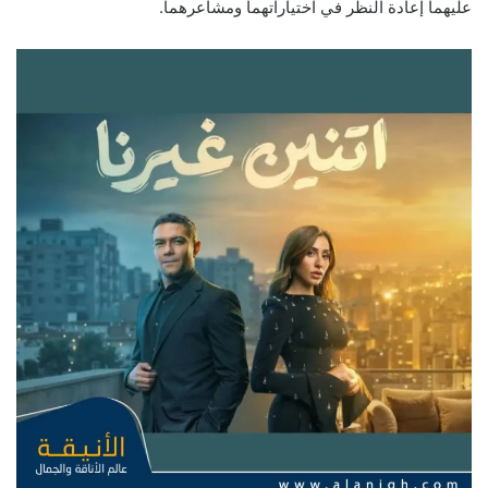
عليهما إعادة النظر في اختياراتهما ومشاعرهما.