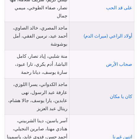
على قد الحب
نصار، صفاء الطوخي، ميمي
جمال
ماجد المصري، خالد الصاوي،
أولاد الراعي (ميراث الدم)
أحمد عيد، نرمين الفقي، أمل
بوشوشة
منة شلبي، إياد نصار، كامل
صحاب الأرض
الباشا، أدم بكري، تارا عبود،
سارة يوسف، ديانا رحمة
ماجد الكدواني، يسرا اللوزي،
عارفة عبد الرسول، نهى
كان يا مكان
عابدين، يارا يوسف، جالا هشام،
ريتال عبد العزيز
آسر ياسين، دينا الشربيني،
هنادي مهنا، صابرين النجيلي،
اتنين غيرنا
أحمد حسن، فدوى عابد، ياسمينا