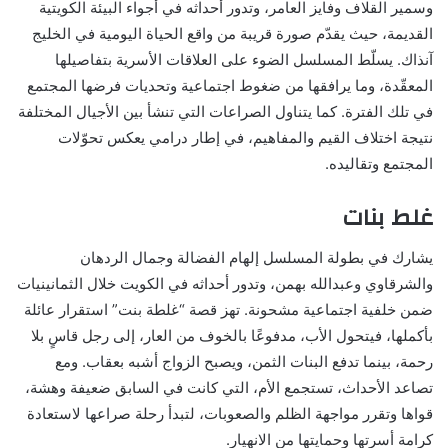
وسمير القلاف وفايز العامر، وتدور أحداثه في أجواء البيئة الكويتية
القديمة، حيث يقدّم صورة قريبة من واقع الحياة اليومية في الخليج
آنذاك. يسلّط المسلسل الضوء على العلاقات الأسرية بتفاصيلها
المعقّدة، وما يرافقها من ضغوط اجتماعية وتحديات فرضها المجتمع
في تلك الفترة. كما يتناول الصراعات التي تنشأ بين الأجيال المختلفة
نتيجة اختلاف القيم والمفاهيم، في إطار درامي يعكس تحوّلات
المجتمع وتقاليده.
غلط بنات
يشارك في بطولة المسلسل إلهام الفضالة وجمال الردهان
والشرقاوي وعبدالله بهمن، وتدور أحداثه في الكويت خلال الثمانينيات
ضمن خلفية اجتماعية مشحونة. تهز قصة “غلطة بنت” استقرار عائلة
بأكملها، فيتحول الأب، مدفوعًا بالخوف من العار، إلى رجل قاسٍ بلا
رحمة، بينما تدفع البنات الثمن، ويصبح الزواج أشبه بعقاب. ومع
تصاعد الأحداث، تستجمع الأم، التي كانت في السابق ضعيفة وهشة،
قواها وتقرر مواجهة الظلم والصعوبات، لتبدأ رحلة صراعها لاستعادة
كرامة أسرتها وحمايتها من الانهيار.