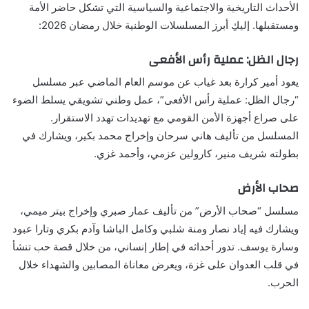
الأحداث التاريخية والاجتماعية والسياسية التي تشكل حاضر الأمة
ومستقبلها. إليكِ أبرز المسلسلات الوطنية خلال رمضان 2026:
رجال الظل: عملية رأس الأفعى
يعود أمير كرارة بعد غياب عن موسم العام الماضي عبر مسلسل
“رجال الظل: عملية رأس الأفعى”، عمل وطني تشويقي يسلط الضوء
على صراع أجهزة الأمن القومي مع تهديدات تهدد الاستقرار.
المسلسل من تأليف هاني سرحان وإخراج محمد بكير، ويشارك في
بطولته شريف منير، كارولين عزمي، وأحمد غزي.
صحاب الأرض
مسلسل “صحاب الأرض” من تأليف عمار صبري وإخراج بيتر ميمي،
ويشارك فيه إياد نصار ومنة شلبي وكامل الباشا وآدم بكري وتارا عبود
وسارة يوسف. تدور أحداثه في إطار إنساني، من خلال قصة حب تنشأ
في قلب العدوان على غزة، ويعرض معاناة المصابين والشهداء خلال
الحرب.