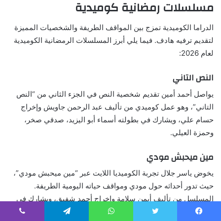
مسلسلات رمضانية كوميدية
الدراما الكوميدية تمزج بين المواقف الطريفة والشخصيات المميزة
لتقديم ترفيه هادف. فيما يلي أبرز المسلسلات الرمضانية الكوميدية
لعام 2026:
النص التاني
يواصل أحمد أمين تقديم شخصية النص في الجزء الثاني من “النص
التاني”، وهو عمل كوميدي من تأليف عبد الرحمن جاويش وإخراج
حسام علي، ويشارك في بطولته أسماء أبو اليزيد، صدقي صخر،
وحمزة العيلي.
مين ميحبش مودي
يخوض ياسر جلال تجربة الكوميديا اللايت عبر “مين ميحبش مودي”،
حيث تدور أحداثه حول مودي ومواقف حياته اليومية الطريفة.
المسلسل من تأليف أيمن سلامة وإخراج أحمد شفيق، ويشارك في
بطولته ميرفت أمين، آيتن عامر، مصطفى أبو سريع، وهدى الأتربي.