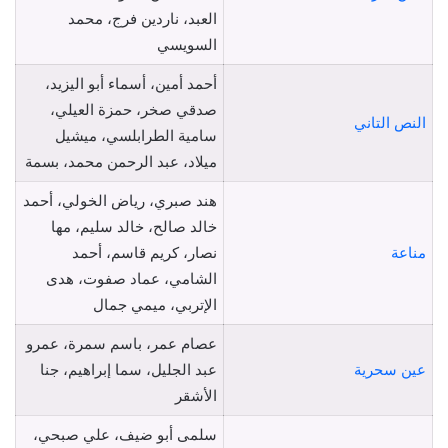
العبد، ناردين فرج، محمد
السويسي
أحمد أمين، أسماء أبو اليزيد،
صدقي صخر، حمزة العيلي،
النص التاني
سامية الطرابلسي، ميشيل
ميلاد، عبد الرحمن محمد، بسمة
هند صبري، رياض الخولي، أحمد
خالد صالح، خالد سليم، مها
مناعة
نصار، كريم قاسم، أحمد
الشامي، عماد صفوت، هدى
الإتربي، ميمي جمال
عصام عمر، باسم سمرة، عمرو
عين سحرية
عبد الجليل، سما إبراهيم، جنا
الأشقر
سلمى أبو ضيف، علي صبحي،