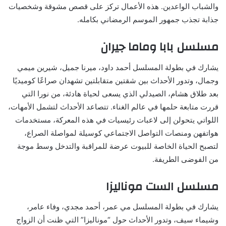
والشباب الواعدين. هذه الأعمال تركز على قصص مشوقة وشخصيات
جذابة تجذب جمهور الموسم الرمضاني بكامله.
مسلسل بابا وماما جيران
يشارك في بطولة المسلسل أحمد داود، ميرنا جميل، شيرين ميمي
وجمال، وتدور الأحداث بين شقتين متقابلتين تشهدان صراعًا كوميديًا
بعد طلاق هشام، الصيدلي الذي يسعى لحياة هادئة، من نورا التي
قررت متابعة حلمها في عالم الغناء. تتصاعد الأحداث لتشمل الأمهات،
اللواتي يتحولن إلى لاعبات رئيسيات في هذه المعركة، مستخدمات
هواتفهن ومنصات التواصل الاجتماعي كوسيلة لمواصلة الصراع،
لتصبح الحياة الخاصة للبيوت عرضة للمراقبة والتدخل وسط موجة
من الفوضى الطريفة.
مسلسل الست موناليزا
يشارك في بطولة المسلسل مي عمر، أحمد مجدي، وفاء عامر،
وشيماء سيف، وتدور الأحداث حول “موناليزا” التي ظنت أن الزواج