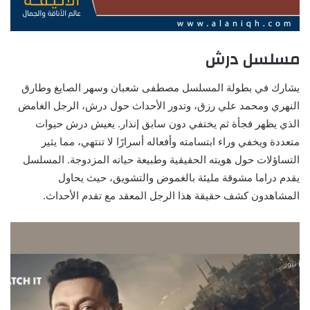
مسلسل درش
يشارك في بطولة المسلسل مصطفى شعبان وسهر الصايغ وطارق
النهري ومحمد علي رزق، وتدور الأحداث حول درش، الرجل الغامض
الذي يظهر فجأة ثم يختفي دون سابق إنذار. يعيش درش حيوات
متعددة ويخفي وراء ابتسامته وأفعاله أسرارًا لا تنتهي، مما يثير
التساؤلات حول هويته الحقيقية وطبيعة حياته المزدوجة. المسلسل
يقدم دراما مشوقة مليئة بالغموض والتشويق، حيث يحاول
المشاهدون كشف حقيقة هذا الرجل المعقد مع تقدم الأحداث.