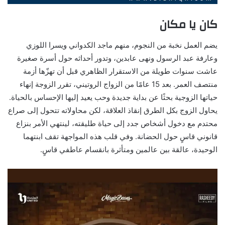
كان يا مكان
يضم العمل نخبة من النجوم، منهم ماجد الكدواني ويسرا اللوزي
وعارفة عبد الرسول ونهى عابدين، وتدور أحداثه حول أسرة صغيرة
عاشت سنوات طويلة من الاستقرار الظاهري قبل أن تهزّها أزمة
منتصف العمر. بعد 15 عامًا من الزواج الروتيني، تقرر الزوجة إنهاء
حياتها الزوجية بحثًا عن بداية جديدة وحب يعيد إليها الإحساس بالحياة.
يحاول الزوج بكل الطرق إنقاذ العلاقة، لكن محاولاته تتحول إلى صراع
محتدم مع دخول أشخاص جدد إلى حياة طليقته، لينتهي الأمر بنزاع
قانوني قاسٍ حول الحضانة. وفي قلب هذه المواجهة تقف ابنتهما
الوحيدة، عالقة بين عالمين ومتأثرة بانقسام عاطفي قاسٍ.