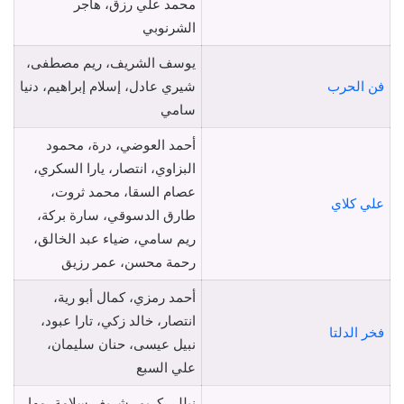
محمد علي رزق، هاجر
الشرنوبي
يوسف الشريف، ريم مصطفى،
فن الحرب
شيري عادل، إسلام إبراهيم، دنيا
سامي
أحمد العوضي، درة، محمود
البزاوي، انتصار، يارا السكري،
عصام السقا، محمد ثروت،
علي كلاي
طارق الدسوقي، سارة بركة،
ريم سامي، ضياء عبد الخالق،
رحمة محسن، عمر رزيق
أحمد رمزي، كمال أبو رية،
انتصار، خالد زكي، تارا عبود،
فخر الدلتا
نبيل عيسى، حنان سليمان،
علي السبع
نيللي كريم، شريف سلامة، مها