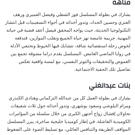
متاهة
يشارك في بطولة المسلسل فوز الشطي وفيصل العميري ورهف
العنزي وحسين الحداد، وتدور أحداثه في أجواء التسعينيات قبل انتشار
التكنولوجيا الحديثة، حيث يواجه المحقق فيصل أعقد قضية في حياته
المهنية. جريمة غامضة تهز حياة الجميع وتقلب الموازين، فتدفعه
لخوض رحلة استقصائية شاقة، تتشابك فيها الخيوط وتختفي الأدلة
في زوايا الماضي الغامض. المسلسل يقدم دراما مشوقة تجمع بين
الغموض والتحقيقات والتوتر النفسي، مع لمسة واقعية تعكس
تفاصيل تلك الحقبة الاجتماعية.
بنات عبدالغني
يشارك في بطولة العمل كل من عبدالله التركماني وهنادي الكندري
ومرام البلوشي وسعود بوشهري، وتدور أحداثه حول ثلاث شقيقات
تحاولان إفشال زواج أختهن الكبرى من خلال سلسلة من المؤامرات
الكوميدية الفاشلة. في إطار كوميديا خليجية ساخرة، يبرز المسلسل
المواقف الطريفة والتنافس العائلي، مع تسليط الضوء على الضغوط