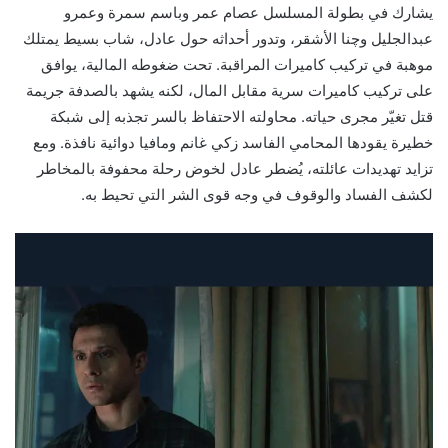
يشارك في بطولة المسلسل عصام عمر وباسم سمرة وعمرو
عبدالجليل وچنا الأشقر، وتدور أحداثه حول عادل، شاب بسيط يمتلك
موهبة في تركيب كاميرات المراقبة. تحت ضغوطه المالية، يوافق
على تركيب كاميرات سرية مقابل المال، لكنه يشهد بالصدفة جريمة
قتل تغيّر مجرى حياته. محاولته الاحتفاظ بالسر تجذبه إلى شبكة
خطيرة يقودها المحامي الفاسد زكي غانم ومافيا دوائية نافذة. ومع
تزايد تهديدات عائلته، يُضطر عادل لخوض رحلة محفوفة بالمخاطر
لكشف الفساد والوقوف في وجه قوى الشر التي تحيط به.