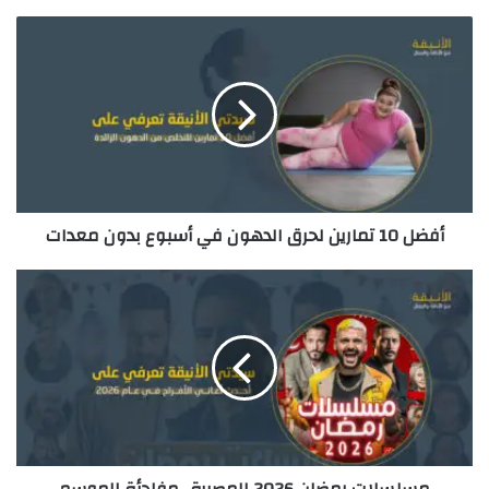
ي
د
ك
ا
ل
إ
ل
ك
ت
ر
أفضل 10 تمارين لحرق الدهون في أسبوع بدون معدات
و
ن
ي