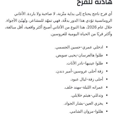
هادئة للفرح
أي فرح ناجح يحتاج إلى بداية متّزنة، لا صاخبة ولا باردة. الأغاني
الرومانسية تؤدي هذا الدور بدقّة، فهي تمهّد للمشاعر، وتُهيّئ الأجواء.
خلال عام 2026، هذا النوع من الأغاني أصبح أكثر واقعية، أقل مبالغة،
وأكثر قربًا من الحياة اليومية للعروسين.
ادخلي عمري-حسين الجسمي.
طلوا هالعرسان-يحيى صويص.
طلوا عينيها-نادر الأتات.
زفة أحلى عروسين-أمير دندن.
أحلى زفة-ليال عبود.
عمرانه الليلة-مهند خلف.
وتدللي-هيثم خلايلي.
يخزي العين-بشار الجواد.
هللوا-مروان الشامي.