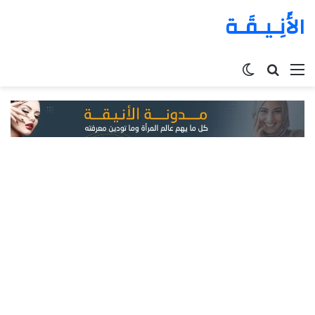
الأَنِـيـقَـة
القائمة
بحث
الوضع
عن
المظلم