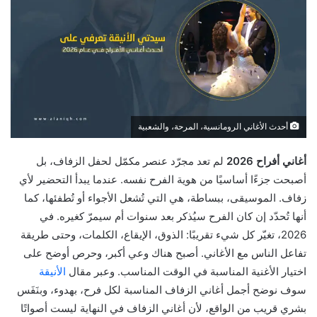
أحدث الأغاني الرومانسية، المرحة، والشعبية
أغاني أفراح 2026
لم تعد مجرّد عنصر مكمّل لحفل الزفاف، بل
أصبحت جزءًا أساسيًا من هوية الفرح نفسه. عندما يبدأ التحضير لأي
زفاف. الموسيقى، ببساطة، هي التي تُشعل الأجواء أو تُطفئها، كما
أنها تُحدّد إن كان الفرح سيُذكر بعد سنوات أم سيمرّ كغيره. في
2026، تغيّر كل شيء تقريبًا: الذوق، الإيقاع، الكلمات، وحتى طريقة
تفاعل الناس مع الأغاني. أصبح هناك وعي أكبر، وحرص أوضح على
اختيار الأغنية المناسبة في الوقت المناسب. وعبر مقال
الأنيقة
سوف نوضح أجمل أغاني الزفاف المناسبة لكل فرح، بهدوء، وبنَفَس
بشري قريب من الواقع، لأن أغاني الزفاف في النهاية ليست أصواتًا