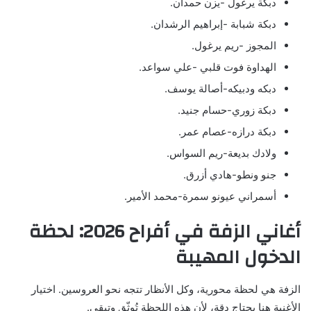
دبكة يرغول -يزن حمدان.
دبكة شبابة -إبراهيم الرشدان.
المجوز -ريم يرغول.
الهداوة فوت قلبي -علي سواعد.
دبكه ودبيكه-أصالة يوسف.
دبكة زوري-حسام جنيد.
دبكة درازه-عصام عمر.
ولادك بديعة-ريم السواس.
جنو ونطو-هادي أزرق.
أسمراني عيونو سمرة-محمد الأمير.
أغاني الزفة في أفراح 2026: لحظة
الدخول المهيبة
الزفة هي لحظة محورية، وكل الأنظار تتجه نحو العروسين. اختيار
الأغنية هنا يحتاج دقة، لأن هذه اللحظة تُوثّق وتبقى.