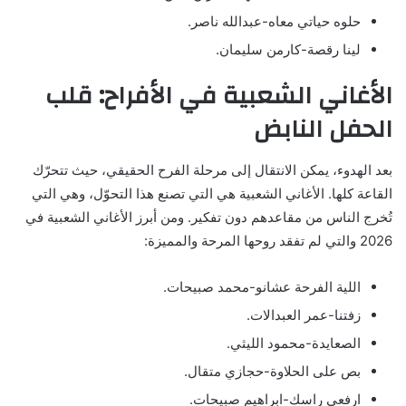
حلوه حياتي معاه-عبدالله ناصر.
لينا رقصة-كارمن سليمان.
الأغاني الشعبية في الأفراح: قلب
الحفل النابض
بعد الهدوء، يمكن الانتقال إلى مرحلة الفرح الحقيقي، حيث تتحرّك
القاعة كلها. الأغاني الشعبية هي التي تصنع هذا التحوّل، وهي التي
تُخرج الناس من مقاعدهم دون تفكير. ومن أبرز الأغاني الشعبية في
2026 والتي لم تفقد روحها المرحة والمميزة:
اللية الفرحة عشانو-محمد صبيحات.
زفتنا-عمر العبدالات.
الصعايدة-محمود الليثي.
بص على الحلاوة-حجازي متقال.
ارفعي راسك-ابراهيم صبيحات.