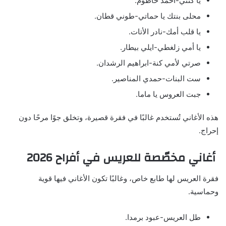
يا كنتي-أحمد حاطوم.
محلى بنتك يا حماتي-طوني قطان.
يا قلب أمك-نادر الأتات.
يا أمي زلغطي-ايلي بيطار.
صرتي لأمي كنة-ابراهيم الرشدان.
ست البنات-حمدي المناصير.
جبت العروس يا ماما.
هذه الأغاني تُستخدم غالبًا في فقرة قصيرة، وتخلق جوًا مرحًا دون
إحراج.
أغاني مخصّصة للعريس في أفراح 2026
فقرة العريس لها طابع خاص، وغالبًا تكون الأغاني فيها قوية
وحماسية.
طل العريس-عبود برمدا.