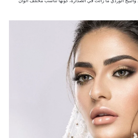
ود والبيج الوردي ما زالت في الصدارة، كونها تناسب مختلف ألوان