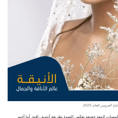
 العروس للعام 2025
ع لمسات لامعة خفيفة تعكس الضوء بطريقة أنثوية راقية. أما أحمر