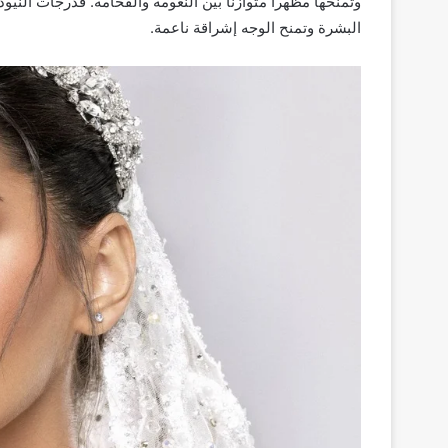
وتمنحها مظهراً متوازناً بين النعومة والفخامة. فدرجات الني
البشرة وتمنح الوجه إشراقة ناعمة.