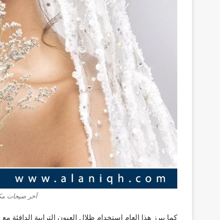
آخر صيحات مكياج
كما يبرز هذا العام استخدام ظلال العيون الترابية الدافئة م