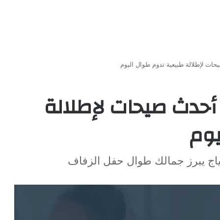
ياج العروس 2025: أحدث صيحات لإطلالة
يوم
ياج يبرز جمالك طوال حفل الزفاف