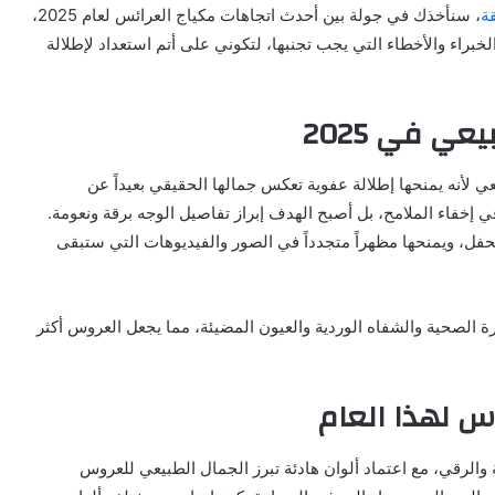
قة
، سنأخذك في جولة بين أحدث اتجاهات مكياج العرائس لعام 2025،
 الخبراء والأخطاء التي يجب تجنبها، لتكوني على أتم استعداد لإطلالة
عي في 2025
ي لأنه يمنحها إطلالة عفوية تعكس جمالها الحقيقي بعيداً عن
 في إخفاء الملامح، بل أصبح الهدف إبراز تفاصيل الوجه برقة ونعومة.
فل، ويمنحها مظهراً متجدداً في الصور والفيديوهات التي ستبقى
رة الصحية والشفاه الوردية والعيون المضيئة، مما يجعل العروس أكثر
س لهذا العام
ياج العروس للعام 2025 نحو البساطة والرقي، مع اعتماد ألوان هادئة تبرز الجمال الطبيعي للعروس