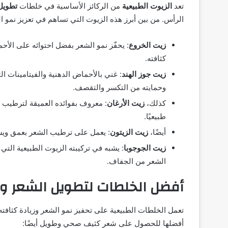
تعد
الزيوت الطبيعية
من الركائز الأساسية في خلطات
تطويل
الرأس. من بين أبرز هذه الزيوت التي تساهم في تعزيز نمو ال
زيت الخروع
كثافته.
زيت جوز الهند
: غني بالأحماض الدهنية والفيتامينات ا
وحمايته من التكسر والتقصف.
كذلك،
زيت الأرغان
: معروف بفوائده العميقة لترطيب ا
طبيعيًا.
أيضًا،
زيت الزيتون
: يعمل على ترطيب الشعر بعمق ويسا
زيت الجوجوبا
: يشبه في تركيبته الزيوت الطبيعية التي
الشعر من الجفاف.
أفضل الخلطات لتطويل الشعر و
تعمل الخلطات الطبيعية على تحفيز نمو الشعر وزيادة كثافته 
أفضلها للحصول على شعر كثيف صحي وطويل أيضًا: