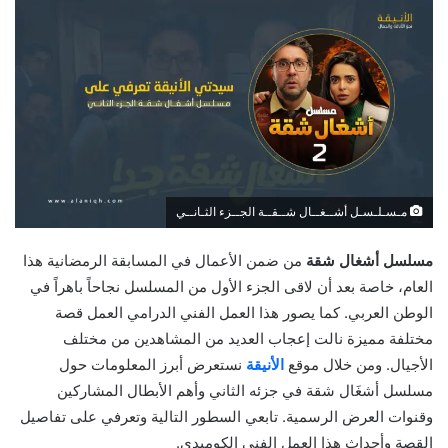
مـسـلـسـل أشــغــال شــقــة الجــزء الثـانــي
مسلسل أشغال شقة
من ضمن الأعمال في المسابقة الرمضانية هذا
العام، خاصة بعد أن لاقى الجزء الأول من المسلسل نجاحاً باهراً في
الوطن العربي. كما يصور هذا العمل الفني الدرامي العمل قصة
مختلفة مميزة نالت إعجاب العديد من المشاهدين من مختلف
الأجيال. ومن خلال موقع
الأنيقة
نستعرض أبرز المعلومات حول
مسلسل أشغَال شقة في جزئه الثاني وأهم الأبطال المشاركين
وقنوات العرض الرسمية. تابعي السطور التالية وتعرفي على تفاصيل
القصة وأحداث هذا العمل الفني الكوميدي.