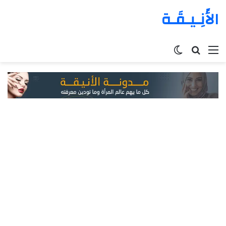
الأَنِـيـقَـة
القائمة
بحث
الوضع
عن
المظلم