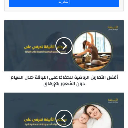
ل
ب
ر
ي
د
ك
ا
ل
إ
ل
ك
ت
ر
أفضل التمارين الرياضية للحفاظ على اللياقة خلال الصيام
و
دون الشعور بالإرهاق
ن
ي