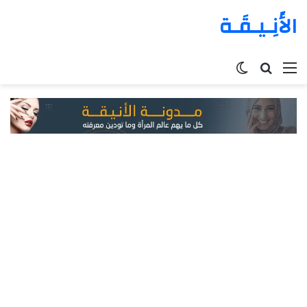
الأَنِـيـقَـة
القائمة
بحث
الوضع
عن
المظلم