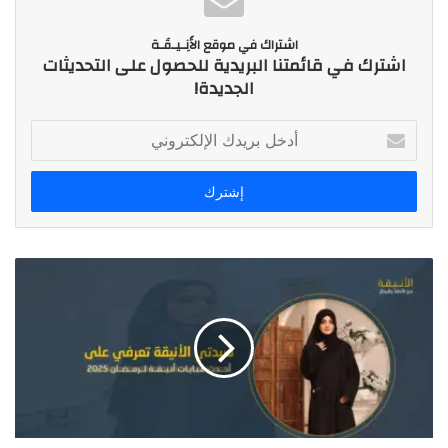
اشتراك في موقع الأَنِـيـقَـة
اشترك في قائمتنا البريدية للحصول على التحديثات
الجديدة!
أ
د
خ
ل
ب
ر
ي
د
ك
ا
ل
إ
ل
ك
ت
ر