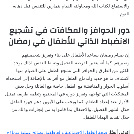
والاستماع لكتاب الله ومحاولته القيام بتمارين للتنفس قبل ذهابه
للنوم.
دور الحوافز والمكافآت في تشجيع
الانضباط الذاتي للأطفال في رمضان
إن صيام رمضان يساعد الأطفال على بناء وتعزيز شخصيتهم
وصبرهم. كما أنه يعتبر الفرصة للتحمل وضبط النفس لذلك يوجد
الكثير من الطرق والحوافز التي تشجع الطفل على الصيام منها
اكتشاف ما هو جديد واندماج الطفل مع أقرانه. بالإضافة إلى استخدام
أسلوب الحوار والمناقشة مع الطفل خاصة مع العائلة وحل بعض
المشكلات التي تواجهه وتعزيز دوره في المجتمع وتعلمه طريقة تمثيل
الأدوار عند إعداد الطعام. كما ويجب على الأبوين دعم جهود الطفل
خلال الشهر الفضيل، والاحتفال بما قاموا به من إنجازات وذلك من
خلال تقديم الهدايا للطفل.
اقرئي أيضًا:
صحة الطفل الاجتماعية والعاطفية: نصائح عملية ونماذج