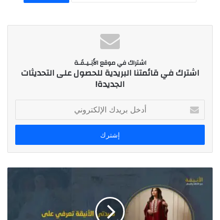
اشتراك في موقع الأَنِـيـقَـة
اشترك في قائمتنا البريدية للحصول على التحديثات
الجديدة!
أ
د
خ
ل
ب
ر
ي
د
ك
ا
ل
إ