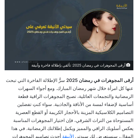
أرقى المجوهرات في رمضان 2025: تألقي بإطلالة فاخرة وأنيقة
أرقى المجوهرات في رمضان 2025
سرُّ الإطلالة الفاخرة التي تبحث
عنها كل امرأة خلال شهر رمضان المبارك. ومع أجواء السهرات
الرمضانية والتجمعات العائلية، تصبح المجوهرات الراقية قطعة
أساسية لإضفاء لمسة من الأناقة والجاذبية. سواء كنتِ تفضلين
التصاميم الكلاسيكية المزينة بالأحجار الكريمة أو القطع العصرية
المستوحاة من التراث الشرقي، فإن اختيار المجوهرات المناسبة
يعكس أسلوبك الراقي والمميز ويكمل إطلالتك الرمضانية. في هذا
المقال، سنستعرض لكِ سيدتي
الأنيقة
أحدث تصاميم المجوهرات