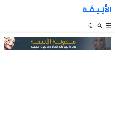
الأَنِـيـقَـة
القائمة
بحث
الوضع
عن
المظلم