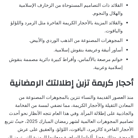
القلائد ذات التصاميم المستوحاة من الزخارف الإسلامية
والهلال والنجوم.
والقلائد المزينة بالأحجار الكريمة الفاخرة مثل الزمرد واللؤلؤ
والياقوت.
المجوهرات المصنوعة من الذهب الوردي والأبيض.
أساور أنيقة وعريضة بنقوش إسلامية.
خواتم مرصعة بالألماس، وأقراط كبيرة دائرية مصممة بنقوش
إسلامية وعربية.
أحجار كريمة تزين إطلالتك الرمضانية
منذ العصور القديمة والنساء تتزين بالمجوهرات المصنوعة من
المعادن الثقيلة والأحجار الكريمة، مما تضفي لمسة من الفخامة
والجاذبية على إطلالة المرأة. وفي هذا العام تتجه الأنظار نحو أحدث
تصاميم المجوهرات العالمية لشهر رمضان المبارك 2025، حيثُ تتربع
الأحجار الفاخرة كالزمرد، الياقوت، اللؤلؤ، والعقيق على عرش
الموضة، وذلك بفضل ألوانها الساحرة ومعانيها الرمزية التي ترمز إلى