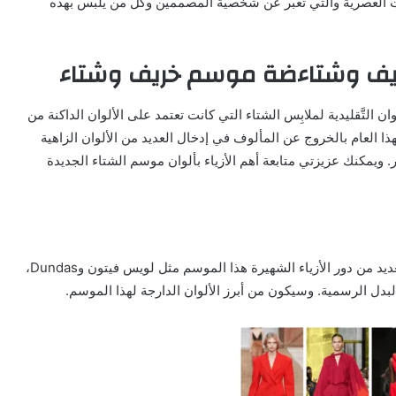
ت العصريَّة والتي تعبِّر عن شخصيَّة المصممين وكل من يلبس بهذه
يف وشتاءضة موسم خريف وشتاء
وان التَّقليدية لملابِس الشتاء التي كانت تعتمد على الألوان الداكنة من
ذا العام بالخروج عن المألوف في إدخال العديد من الألوان الزاهية
. ويمكنك عزيزتي متابعة أهم الأزياء بألوان موسم الشتاء الجديدة
ظهر اللون الأحمر في كثير من الأزياء والتصاميم الخاصة بالعديد من دور الأزياء الشهيرة هذا الموسم مثل لويس فيتون وDundas،
بدل الرسمية. وسيكون من أبرز الألوان الدارجة لهذا الموسم.