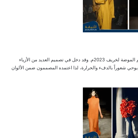
لاقى اللَّون البرتقالي رواجاً كبيراً بعد أن تمَّ إدراجه في موسم الموضة لخريف 2023م. وقد دخل في تصميم العديد من الأزياء
لي يوحي شعوراً بالدفء والحرارة، لذا اعتمده المصممون ضمن الألوان