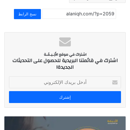
نسخ الرابط
اشتراك في موقع الأَنِـيـقَـة
اشترك في قائمتنا البريدية للحصول على التحديثات
الجديدة!
أ
د
خ
ل
ب
ر
ي
د
ك