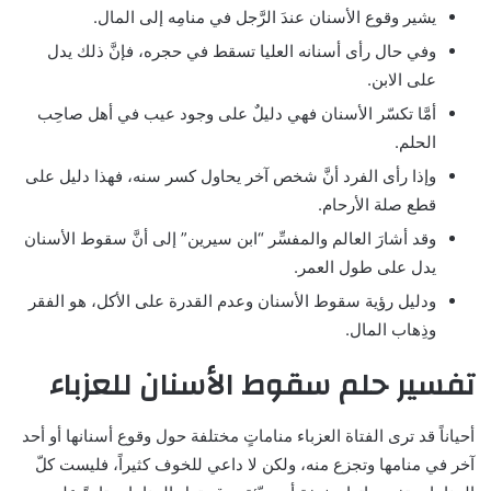
يشير وقوع الأسنان عندَ الرَّجل في منامِه إلى المال.
وفي حال رأى أسنانه العليا تسقط في حجره، فإنَّ ذلك يدل
على الابن.
أمَّا تكسّر الأسنان فهي دليلٌ على وجود عيب في أهل صاحِب
الحلم.
وإذا رأى الفرد أنَّ شخص آخر يحاول كسر سنه، فهذا دليل على
قطع صلة الأرحام.
وقد أشارَ العالم والمفسِّر “ابن سيرين” إلى أنَّ سقوط الأسنان
يدل على طول العمر.
ودليل رؤية سقوط الأسنان وعدم القدرة على الأكل، هو الفقر
وذِهاب المال.
تفسير حلم سقوط الأسنان للعزباء
أحياناً قد ترى الفتاة العزباء مناماتٍ مختلفة حول وقوع أسنانها أو أحد
آخر في منامها وتجزع منه، ولكن لا داعي للخوف كثيراً، فليست كلّ