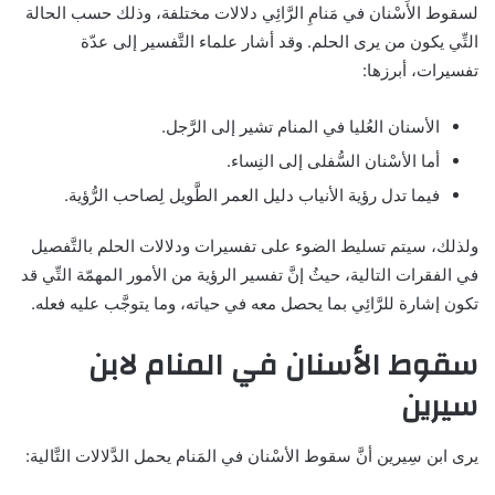
لسقوط الأَسْنان في مَنامِ الرَّائِي دلالات مختلفة، وذلك حسب الحالة
التِّي يكون من يرى الحلم. وقد أشار علماء التَّفسير إلى عدّة
تفسيرات، أبرزها:
الأسنان العُليا في المنام تشير إلى الرَّجل.
أما الأسْنان السُّفلى إلى النِساء.
فيما تدل رؤية الأنياب دليل العمر الطَّويل لِصاحب الرُّؤية.
ولذلك، سيتم تسليط الضوء على تفسيرات ودلالات الحلم بالتَّفصيل
في الفقرات التالية، حيثُ إنَّ تفسير الرؤية من الأمور المهمّة التِّي قد
تكون إشارة للرَّائِي بما يحصل معه في حياته، وما يتوجَّب عليه فعله.
سقوط الأسنان في المنام لابن
سيرين
يرى ابن سِيرين أنَّ سقوط الأسْنان في المَنام يحمل الدَّلالات التَّالية: