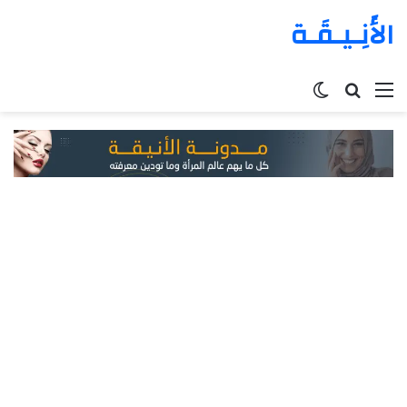
الأَنِـيـقَـة
القائمة
بحث
الوضع
عن
المظلم