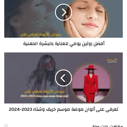
ا
ل
إ
ل
ك
ت
ر
أفضل روتين يومي للعناية بالبشرة الدهنية
و
ن
ي
تعرفي على ألوان موضة موسم خريف وشتاء 2023-2024
مقالات ذات صلة