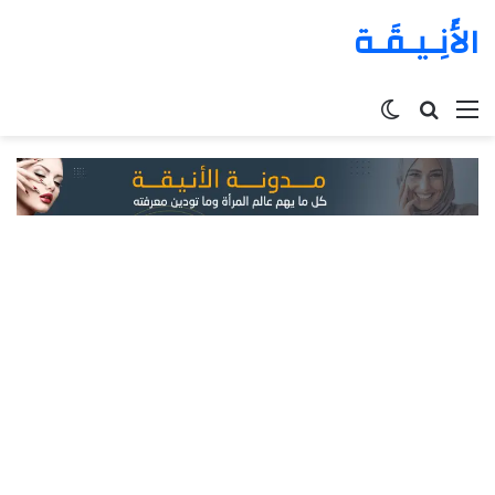
الأَنِـيـقَـة
القائمة
بحث
الوضع
عن
المظلم